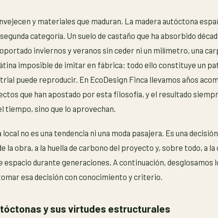
envejecen y materiales que maduran. La madera autóctona esp
 segunda categoría. Un suelo de castaño que ha absorbido décad
soportado inviernos y veranos sin ceder ni un milímetro, una car
átina imposible de imitar en fábrica: todo ello constituye un pa
strial puede reproducir. En EcoDesign Finca llevamos años aco
ectos que han apostado por esta filosofía, y el resultado siemp
el tiempo, sino que lo aprovechan.
local no es una tendencia ni una moda pasajera. Es una decisió
e la obra, a la huella de carbono del proyecto y, sobre todo, a la 
e espacio durante generaciones. A continuación, desglosamos lo
omar esa decisión con conocimiento y criterio.
tóctonas y sus virtudes estructurales