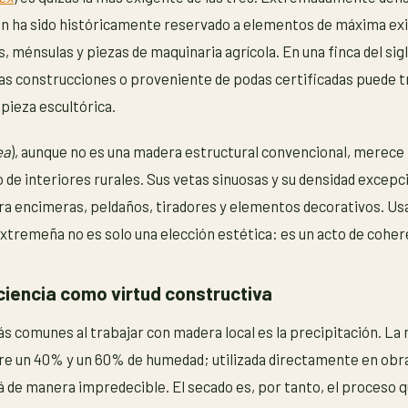
ón ha sido históricamente reservado a elementos de máxima ex
 ménsulas y piezas de maquinaria agrícola. En una finca del sigl
as construcciones o proveniente de podas certificadas puede 
 pieza escultórica.
ea
), aunque no es una madera estructural convencional, merece
o de interiores rurales. Sus vetas sinuosas y su densidad excepc
ara encimeras, peldaños, tiradores y elementos decorativos. Us
extremeña no es solo una elección estética: es un acto de cohere
ciencia como virtud constructiva
s comunes al trabajar con madera local es la precipitación. La
re un 40% y un 60% de humedad; utilizada directamente en obra
 de manera impredecible. El secado es, por tanto, el proceso 