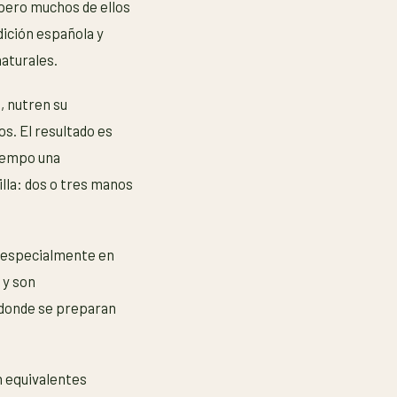
 pero muchos de ellos
dición española y
aturales.
, nutren su
s. El resultado es
tiempo una
illa: dos o tres manos
, especialmente en
 y son
o donde se preparan
n equivalentes