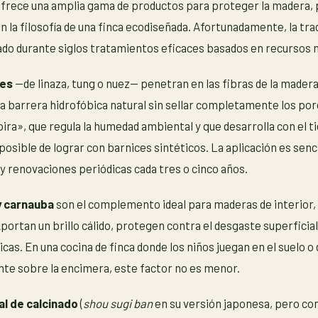
 ofrece una amplia gama de productos para proteger la madera,
 la filosofía de una finca ecodiseñada. Afortunadamente, la tra
ado durante siglos tratamientos eficaces basados en recursos n
les
—de linaza, tung o nuez— penetran en las fibras de la madera
a barrera hidrofóbica natural sin sellar completamente los poro
ira», que regula la humedad ambiental y que desarrolla con el 
posible de lograr con barnices sintéticos. La aplicación es senc
 y renovaciones periódicas cada tres o cinco años.
y carnauba
son el complemento ideal para maderas de interior
portan un brillo cálido, protegen contra el desgaste superficial
s. En una cocina de finca donde los niños juegan en el suelo 
te sobre la encimera, este factor no es menor.
al de calcinado
(
shou sugi ban
en su versión japonesa, pero co