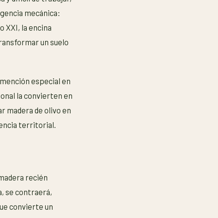
igencia mecánica:
o XXI, la encina
transformar un suelo
 mención especial en
ional la convierten en
ar madera de olivo en
ncia territorial.
 madera recién
, se contraerá,
que convierte un