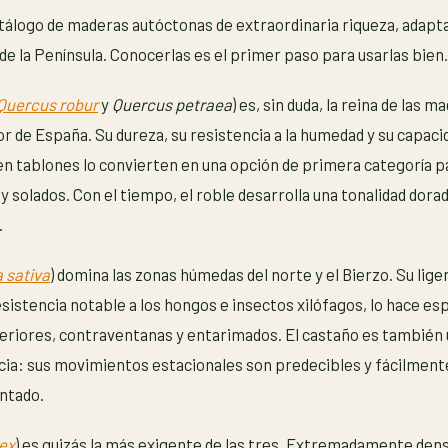
tálogo de maderas autóctonas de extraordinaria riqueza, adapt
 de la Península. Conocerlas es el primer paso para usarlas bien.
Quercus robur
y
Quercus petraea
) es, sin duda, la reina de las 
ior de España. Su dureza, su resistencia a la humedad y su capac
en tablones lo convierten en una opción de primera categoría p
y solados. Con el tiempo, el roble desarrolla una tonalidad dor
.
 sativa
) domina las zonas húmedas del norte y el Bierzo. Su liger
istencia notable a los hongos e insectos xilófagos, lo hace es
teriores, contraventanas y entarimados. El castaño es también
cia: sus movimientos estacionales son predecibles y fácilment
ntado.
lex
) es quizás la más exigente de las tres. Extremadamente densa 