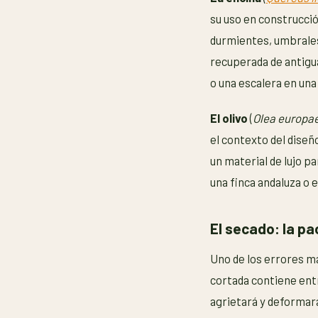
su uso en construcci
durmientes, umbrales,
recuperada de antigu
o una escalera en una
El olivo
(
Olea europa
el contexto del diseñ
un material de lujo p
una finca andaluza o 
El secado: la pa
Uno de los errores má
cortada contiene ent
agrietará y deformará