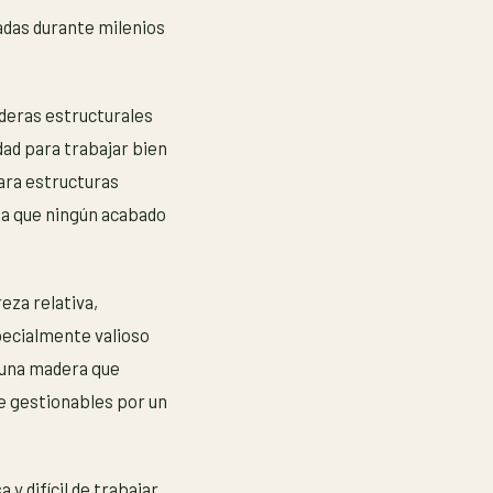
adas durante milenios
maderas estructurales
idad para trabajar bien
ara estructuras
ada que ningún acabado
eza relativa,
pecialmente valioso
 una madera que
e gestionables por un
y difícil de trabajar,