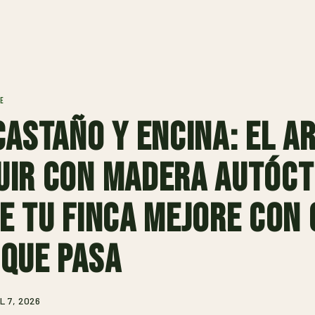
E
castaño y encina: el a
uir con madera autóc
e tu finca mejore con
que pasa
L 7, 2026