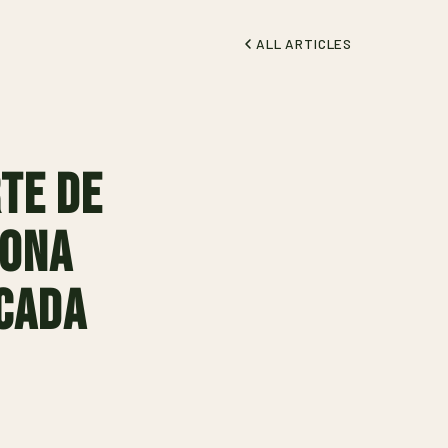
ALL ARTICLES
rte de
tona
 cada