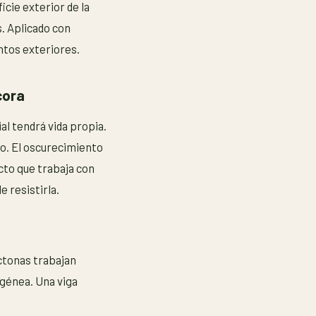
icie exterior de la
. Aplicado con
ntos exteriores.
cora
l tendrá vida propia.
po. El oscurecimiento
cto que trabaja con
 resistirla.
ctonas trabajan
génea. Una viga