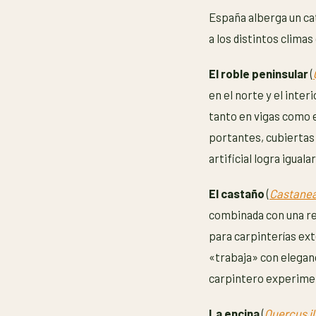
España alberga un ca
a los distintos climas
El roble peninsular
(
en el norte y el inter
tanto en vigas como 
portantes, cubiertas 
artificial logra igualar
El castaño
(
Castanea
combinada con una res
para carpinterías ex
«trabaja» con elegan
carpintero experime
La encina
(
Quercus i