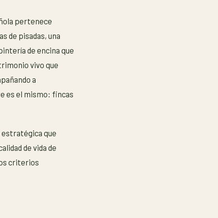
añola pertenece
as de pisadas, una
pintería de encina que
trimonio vivo que
mpañando a
re es el mismo: fincas
n estratégica que
calidad de vida de
s criterios